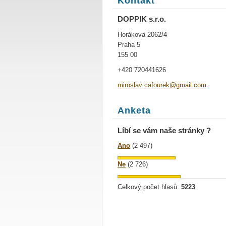
Kontakt
DOPPIK s.r.o.
Horákova 2062/4
Praha 5
155 00
+420 720441626
miroslav
.cafoure
k@gmail.
com
Anketa
Líbí se vám naše stránky ?
Ano
(2 497)
Ne
(2 726)
Celkový počet hlasů:
5223